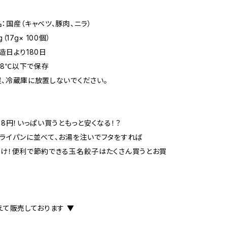
：国産（キャベツ、豚肉、ニラ）
（17g× 100個）
造日より180日
-18℃以下で保存
、冷蔵庫に放置しないでください。
38円！いっぱい買うともっと安くなる！？
ライパンに並べて、お湯を注いでフタをすれば
け！便利で節約できる玉名餃子はたくさん買うとお買
えて販売しております ▼