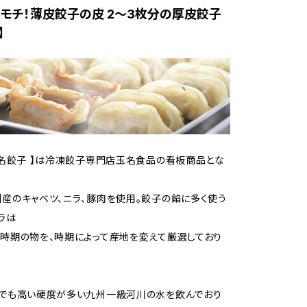
モチ！薄皮餃子の皮 2～3枚分の厚皮餃子
】
玉名餃子 】は冷凍餃子専門店玉名食品の看板商品とな
産のキャベツ、ニラ、豚肉を使用。餃子の餡に多く使う
ラは
時期の物を、時期によって産地を変えて厳選しており
本でも高い硬度が多い九州一級河川の水を飲んでおり