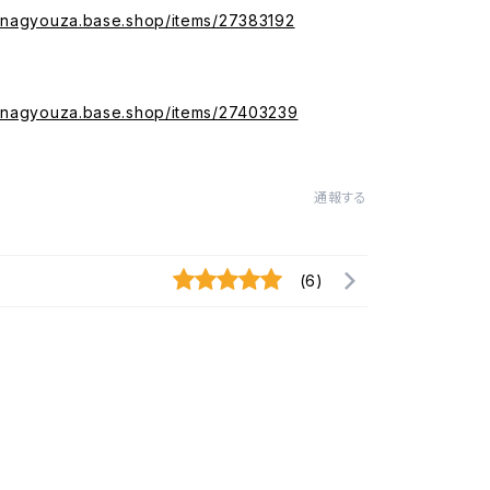
managyouza.base.shop/items/27383192
managyouza.base.shop/items/27403239
通報する
(6)