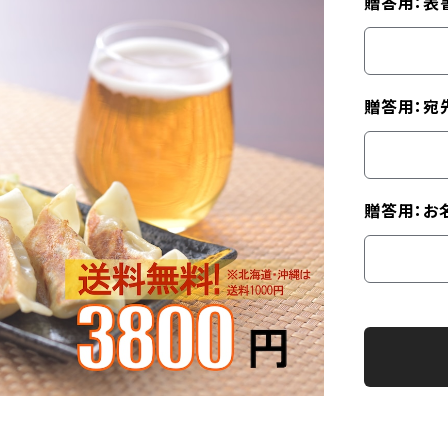
贈答用：表
贈答用：宛
贈答用：お